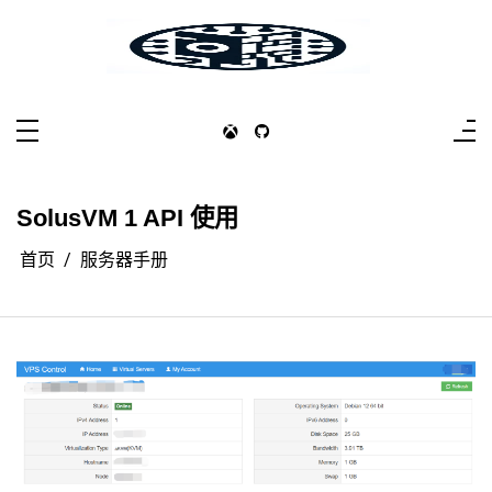
跳
至
内
容
かべだ
かべだ
SolusVM 1 API 使用
首页
服务器手册