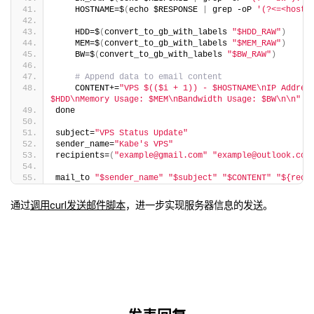
    HOSTNAME=$
(
echo $RESPONSE 
|
 grep -oP 
'(?<=<hostn
    HDD=$
(
convert_to_gb_with_labels 
"$HDD_RAW"
)
    MEM=$
(
convert_to_gb_with_labels 
"$MEM_RAW"
)
    BW=$
(
convert_to_gb_with_labels 
"$BW_RAW"
)
# Append data to email content
    CONTENT+=
"VPS $(($i + 1)) - $HOSTNAME\nIP Address
$HDD\nMemory Usage: $MEM\nBandwidth Usage: $BW\n\n"
done
subject=
"VPS Status Update"
sender_name=
"Kabe's VPS"
recipients=
(
"example@gmail.com"
"example@outlook.com
mail_to 
"$sender_name"
"$subject"
"$CONTENT"
"${reci
通过
调用curl发送邮件脚本
，进一步实现服务器信息的发送。