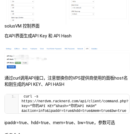
solusVM 控制界面
在API界面生成API Key 和 API Hash
通过curl调用API接口，注意替换你的VPS提供商使用的面板host名
和刚生成的API KEY、API HASH
curl -s 
https://nerdvm.racknerd.com/api/client/command.php?
key=“你的API KEY”&hash=“你的API HASH”
&action=info&ipaddr=true&hdd=true&mem=true&bw=true
ipaddr=true、hdd=true、mem=true、bw=true，参数可选