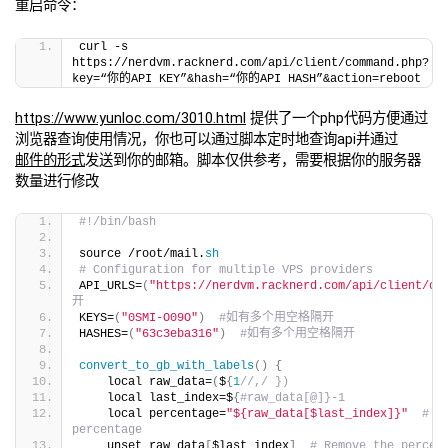
重启命令：
curl -s 
https://nerdvm.racknerd.com/api/client/command.php?
key=“你的API KEY”&hash=“你的API HASH”&action=reboot
https://www.yunloc.com/3010.html
提供了一个php代码方便通过
浏览器查询使用情况，你也可以通过脚本定时地查询api并通过
邮件的形式
发送到你的邮箱。脚本仅供参考，需要根据你的服务器
数量进行修改
#!/bin/bash
source /root/mail.
sh
# Configuration for multiple VPS providers
API_URLS=
(
"https://nerdvm.racknerd.com/api/client/co
开
KEYS=
(
"0SMI-O09O"
)
#如有多个用空格隔开
HASHES=
(
"63c3eba316"
)
#如有多个用空格隔开
convert_to_gb_with_labels
()
{
    local raw_data=
(
$
{
1
//,/ })
    local last_index=$
{
#raw_data[@]}-1
    local percentage=
"${raw_data[$last_index]}"
# S
percentage
    unset raw_data
[
$last_index
]
# Remove the percen