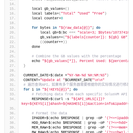
    local gb_values=
()
    local labels=
(
"Total"
"Used"
"Free"
)
    local counter=
0
for
 bytes 
in
"${raw_data[@]}"
; 
do
        local gb=$
(
bc 
<<<
"scale=3; $bytes/107374182
        gb_values+=
(
"${labels[counter]}: ${gb} GB"
)
((
counter++
))
    done
# Combine the GB values with the percentage
    echo 
"${gb_values[*]}, Percent Used: ${percentag
}
CURRENT_DATE=$
(
date +
"%Y-%m-%d %H:%M:%S"
)
CONTENT=
"Update at "
$CURRENT_DATE
"\n\n"
# 遍历查询API，如果有多个服务器需要根据你的实际情况进行修改
for
 i 
in
"${!KEYS[@]}"
; 
do
# Fetching data from each specific SolusVM API U
    RESPONSE=$
(
curl -s 
"${API_URLS[i]}?
key=${KEYS[i]}&hash=${HASHES[i]}&action=info&ipaddr=t
# Format the data
    IPADDR=$
(
echo $RESPONSE 
|
 grep -oP 
'(?<=<ipaddr>
    HDD_RAW=$
(
echo $RESPONSE 
|
 grep -oP 
'(?<=<hdd>).
    MEM_RAW=$
(
echo $RESPONSE 
|
 grep -oP 
'(?<=<mem>).
    BW_RAW=$
(
echo $RESPONSE 
|
 grep -oP 
'(?<=<bw>).*?