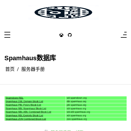
跳
至
内
容
かべだ
かべだ
Spamhaus数据库
首页
服务器手册